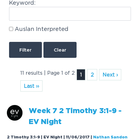
Keyword:
Auslan Interpreted
Clear
11 results | Page 1 of 2
1
2
Next ›
Last ››
W
e
e
k
7
2
T
i
m
o
t
h
y
3
:
1
-
9
-
E
V
N
i
g
h
t
2 Timothy 3:1-9 | EV Night | 11/06/2017
|
Nathan Sandon