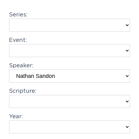
g
Series:
a
t
i
Event:
o
n
Speaker:
Scripture:
Year: