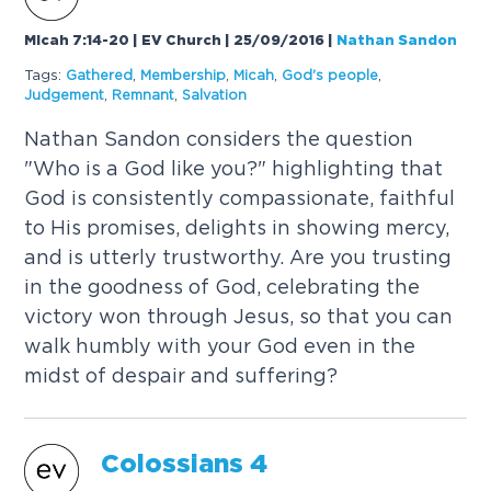
Micah 7:14-20 | EV Church | 25/09/2016
|
Nathan Sandon
Tags:
G
a
t
h
e
r
e
d
,
M
e
m
b
e
r
s
h
i
p
,
M
i
c
a
h
,
G
o
d
'
s
p
e
o
p
l
e
,
J
u
d
g
e
m
e
n
t
,
R
e
m
n
a
n
t
,
S
a
l
v
a
t
i
o
n
N
a
t
h
a
n
S
a
n
d
o
n
c
o
n
s
i
d
e
r
s
t
h
e
q
u
e
s
t
i
o
n
"
W
h
o
i
s
a
G
o
d
l
i
k
e
y
o
u
?
"
h
i
g
h
l
i
g
h
t
i
n
g
t
h
a
t
G
o
d
i
s
c
o
n
s
i
s
t
e
n
t
l
y
c
o
m
p
a
s
s
i
o
n
a
t
e
,
f
a
i
t
h
f
u
l
t
o
H
i
s
p
r
o
m
i
s
e
s
,
d
e
l
i
g
h
t
s
i
n
s
h
o
w
i
n
g
m
e
r
c
y
,
a
n
d
i
s
u
t
t
e
r
l
y
t
r
u
s
t
w
o
r
t
h
y
.
A
r
e
y
o
u
t
r
u
s
t
i
n
g
i
n
t
h
e
g
o
o
d
n
e
s
s
o
f
G
o
d
,
c
e
l
e
b
r
a
t
i
n
g
t
h
e
v
i
c
t
o
r
y
w
o
n
t
h
r
o
u
g
h
J
e
s
u
s
,
s
o
t
h
a
t
y
o
u
c
a
n
w
a
l
k
h
u
m
b
l
y
w
i
t
h
y
o
u
r
G
o
d
e
v
e
n
i
n
t
h
e
m
i
d
s
t
o
f
d
e
s
p
a
i
r
a
n
d
s
u
f
f
e
r
i
n
g
?
C
o
l
o
s
s
i
a
n
s
4