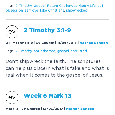
Tags:
2
T
i
m
o
t
h
y
,
G
o
s
p
e
l
,
F
u
t
u
r
e
C
h
a
l
l
e
n
g
e
s
,
G
o
d
l
y
L
i
f
e
,
s
e
l
f
o
b
s
e
s
s
i
o
n
,
s
e
l
f
l
o
v
e
,
f
a
k
e
C
h
r
i
s
t
i
a
n
s
,
s
h
i
p
w
r
e
c
k
e
d
2
T
i
m
o
t
h
y
3
:
1
-
9
2 Timothy 3:1-9 | EV Church | 11/06/2017
|
Nathan Sandon
Tags:
2
T
i
m
o
t
h
y
,
n
o
t
a
s
h
a
m
e
d
,
g
o
s
p
e
l
,
e
n
t
r
u
s
t
e
d
,
D
o
n
'
t
s
h
i
p
w
r
e
c
k
t
h
e
f
a
i
t
h
.
T
h
e
s
c
r
i
p
t
u
r
e
s
c
a
n
h
e
l
p
u
s
d
i
s
c
e
r
n
w
h
a
t
i
s
f
a
k
e
a
n
d
w
h
a
t
i
s
r
e
a
l
w
h
e
n
i
t
c
o
m
e
s
t
o
t
h
e
g
o
s
p
e
l
o
f
J
e
s
u
s
.
W
e
e
k
6
M
a
r
k
1
3
Mark 13 | EV Church | 12/03/2017
|
Nathan Sandon