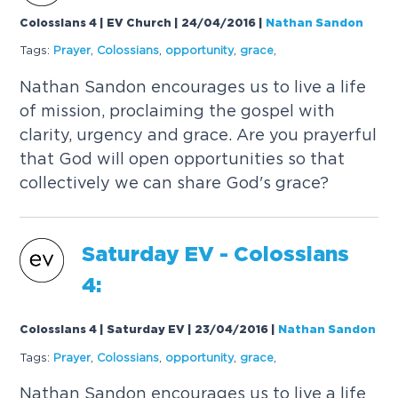
Colossians 4 | EV Church | 24/04/2016
|
Nathan Sandon
Tags:
P
r
a
y
e
r
,
C
o
l
o
s
s
i
a
n
s
,
o
p
p
o
r
t
u
n
i
t
y
,
g
r
a
c
e
,
N
a
t
h
a
n
S
a
n
d
o
n
e
n
c
o
u
r
a
g
e
s
u
s
t
o
l
i
v
e
a
l
i
f
e
o
f
m
i
s
s
i
o
n
,
p
r
o
c
l
a
i
m
i
n
g
t
h
e
g
o
s
p
e
l
w
i
t
h
c
l
a
r
i
t
y
,
u
r
g
e
n
c
y
a
n
d
g
r
a
c
e
.
A
r
e
y
o
u
p
r
a
y
e
r
f
u
l
t
h
a
t
G
o
d
w
i
l
l
o
p
e
n
o
p
p
o
r
t
u
n
i
t
i
e
s
s
o
t
h
a
t
c
o
l
l
e
c
t
i
v
e
l
y
w
e
c
a
n
s
h
a
r
e
G
o
d
'
s
g
r
a
c
e
?
S
a
t
u
r
d
a
y
E
V
-
C
o
l
o
s
s
i
a
n
s
4
:
Colossians 4 | Saturday EV | 23/04/2016
|
Nathan Sandon
Tags:
P
r
a
y
e
r
,
C
o
l
o
s
s
i
a
n
s
,
o
p
p
o
r
t
u
n
i
t
y
,
g
r
a
c
e
,
N
a
t
h
a
n
S
a
n
d
o
n
e
n
c
o
u
r
a
g
e
s
u
s
t
o
l
i
v
e
a
l
i
f
e