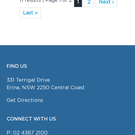
1
2
Next ›
Last ››
FIND US
FOOTER
331 Terrigal Drive
Erina, NSW 2250 Central Coast
Get Directions
CONNECT WITH US
P:
02 4367 2100