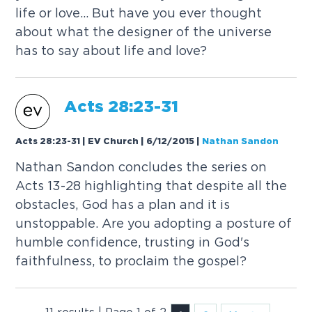
l
i
f
e
o
r
l
o
v
e
.
.
.
B
u
t
h
a
v
e
y
o
u
e
v
e
r
t
h
o
u
g
h
t
a
b
o
u
t
w
h
a
t
t
h
e
d
e
s
i
g
n
e
r
o
f
t
h
e
u
n
i
v
e
r
s
e
h
a
s
t
o
s
a
y
a
b
o
u
t
l
i
f
e
a
n
d
l
o
v
e
?
A
c
t
s
2
8
:
2
3
-
3
1
Acts 28:23-31 | EV Church | 6/12/2015
|
Nathan Sandon
N
a
t
h
a
n
S
a
n
d
o
n
c
o
n
c
l
u
d
e
s
t
h
e
s
e
r
i
e
s
o
n
A
c
t
s
1
3
-
2
8
h
i
g
h
l
i
g
h
t
i
n
g
t
h
a
t
d
e
s
p
i
t
e
a
l
l
t
h
e
o
b
s
t
a
c
l
e
s
,
G
o
d
h
a
s
a
p
l
a
n
a
n
d
i
t
i
s
u
n
s
t
o
p
p
a
b
l
e
.
A
r
e
y
o
u
a
d
o
p
t
i
n
g
a
p
o
s
t
u
r
e
o
f
h
u
m
b
l
e
c
o
n
f
i
d
e
n
c
e
,
t
r
u
s
t
i
n
g
i
n
G
o
d
'
s
f
a
i
t
h
f
u
l
n
e
s
s
,
t
o
p
r
o
c
l
a
i
m
t
h
e
g
o
s
p
e
l
?
11 results | Page 1 of 2