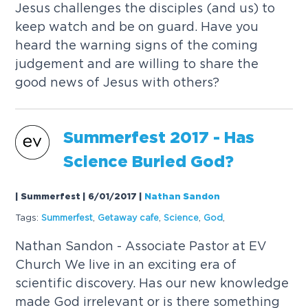
J
e
s
u
s
c
h
a
l
l
e
n
g
e
s
t
h
e
d
i
s
c
i
p
l
e
s
(
a
n
d
u
s
)
t
o
k
e
e
p
w
a
t
c
h
a
n
d
b
e
o
n
g
u
a
r
d
.
H
a
v
e
y
o
u
h
e
a
r
d
t
h
e
w
a
r
n
i
n
g
s
i
g
n
s
o
f
t
h
e
c
o
m
i
n
g
j
u
d
g
e
m
e
n
t
a
n
d
a
r
e
w
i
l
l
i
n
g
t
o
s
h
a
r
e
t
h
e
g
o
o
d
n
e
w
s
o
f
J
e
s
u
s
w
i
t
h
o
t
h
e
r
s
?
S
u
m
m
e
r
f
e
s
t
2
0
1
7
-
H
a
s
S
c
i
e
n
c
e
B
u
r
i
e
d
G
o
d
?
| Summerfest | 6/01/2017
|
Nathan Sandon
Tags:
S
u
m
m
e
r
f
e
s
t
,
G
e
t
a
w
a
y
c
a
f
e
,
S
c
i
e
n
c
e
,
G
o
d
,
N
a
t
h
a
n
S
a
n
d
o
n
-
A
s
s
o
c
i
a
t
e
P
a
s
t
o
r
a
t
E
V
C
h
u
r
c
h
W
e
l
i
v
e
i
n
a
n
e
x
c
i
t
i
n
g
e
r
a
o
f
s
c
i
e
n
t
i
f
i
c
d
i
s
c
o
v
e
r
y
.
H
a
s
o
u
r
n
e
w
k
n
o
w
l
e
d
g
e
m
a
d
e
G
o
d
i
r
r
e
l
e
v
a
n
t
o
r
i
s
t
h
e
r
e
s
o
m
e
t
h
i
n
g