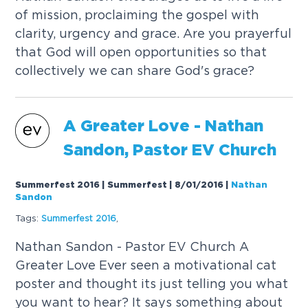
o
f
m
i
s
s
i
o
n
,
p
r
o
c
l
a
i
m
i
n
g
t
h
e
g
o
s
p
e
l
w
i
t
h
c
l
a
r
i
t
y
,
u
r
g
e
n
c
y
a
n
d
g
r
a
c
e
.
A
r
e
y
o
u
p
r
a
y
e
r
f
u
l
t
h
a
t
G
o
d
w
i
l
l
o
p
e
n
o
p
p
o
r
t
u
n
i
t
i
e
s
s
o
t
h
a
t
c
o
l
l
e
c
t
i
v
e
l
y
w
e
c
a
n
s
h
a
r
e
G
o
d
'
s
g
r
a
c
e
?
A
G
r
e
a
t
e
r
L
o
v
e
-
N
a
t
h
a
n
S
a
n
d
o
n
,
P
a
s
t
o
r
E
V
C
h
u
r
c
h
Summerfest 2016 | Summerfest | 8/01/2016
|
Nathan
Sandon
Tags:
S
u
m
m
e
r
f
e
s
t
2
0
1
6
,
N
a
t
h
a
n
S
a
n
d
o
n
-
P
a
s
t
o
r
E
V
C
h
u
r
c
h
A
G
r
e
a
t
e
r
L
o
v
e
E
v
e
r
s
e
e
n
a
m
o
t
i
v
a
t
i
o
n
a
l
c
a
t
p
o
s
t
e
r
a
n
d
t
h
o
u
g
h
t
i
t
s
j
u
s
t
t
e
l
l
i
n
g
y
o
u
w
h
a
t
y
o
u
w
a
n
t
t
o
h
e
a
r
?
I
t
s
a
y
s
s
o
m
e
t
h
i
n
g
a
b
o
u
t