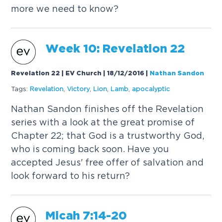
m
o
r
e
w
e
n
e
e
d
t
o
k
n
o
w
?
W
e
e
k
1
0
:
R
e
v
e
l
a
t
i
o
n
2
2
Revelation 22 | EV Church | 18/12/2016
|
Nathan Sandon
Tags:
R
e
v
e
l
a
t
i
o
n
,
V
i
c
t
o
r
y
,
L
i
o
n
,
L
a
m
b
,
a
p
o
c
a
l
y
p
t
i
c
N
a
t
h
a
n
S
a
n
d
o
n
f
i
n
i
s
h
e
s
o
f
f
t
h
e
R
e
v
e
l
a
t
i
o
n
s
e
r
i
e
s
w
i
t
h
a
l
o
o
k
a
t
t
h
e
g
r
e
a
t
p
r
o
m
i
s
e
o
f
C
h
a
p
t
e
r
2
2
;
t
h
a
t
G
o
d
i
s
a
t
r
u
s
t
w
o
r
t
h
y
G
o
d
,
w
h
o
i
s
c
o
m
i
n
g
b
a
c
k
s
o
o
n
.
H
a
v
e
y
o
u
a
c
c
e
p
t
e
d
J
e
s
u
s
'
f
r
e
e
o
f
f
e
r
o
f
s
a
l
v
a
t
i
o
n
a
n
d
l
o
o
k
f
o
r
w
a
r
d
t
o
h
i
s
r
e
t
u
r
n
?
M
i
c
a
h
7
:
1
4
-
2
0