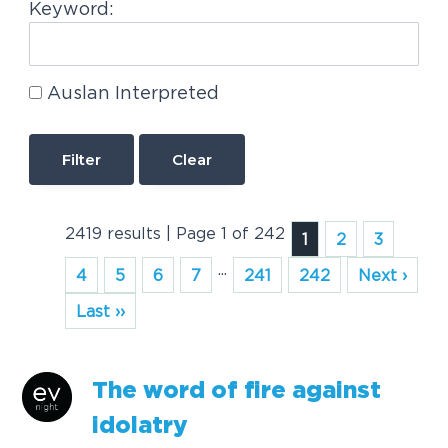
Keyword:
Auslan Interpreted
Clear
2419 results | Page 1 of 242
1
2
3
...
4
5
6
7
241
242
Next ›
Last ››
T
h
e
w
o
r
d
o
f
f
r
e
a
g
a
i
n
s
t
i
d
o
l
a
t
r
y