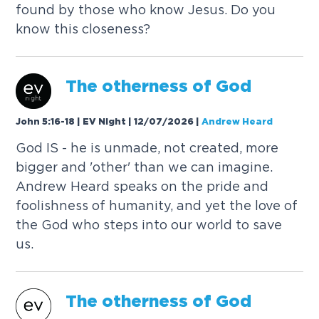
f
o
u
n
d
b
y
t
h
o
s
e
w
h
o
k
n
o
w
J
e
s
u
s
.
D
o
y
o
u
k
n
o
w
t
h
i
s
c
l
o
s
e
n
e
s
s
?
T
h
e
o
t
h
e
r
n
e
s
s
o
f
G
o
d
John 5:16-18 | EV Night | 12/07/2026
|
Andrew Heard
G
o
d
I
S
-
h
e
i
s
u
n
m
a
d
e
,
n
o
t
c
r
e
a
t
e
d
,
m
o
r
e
b
i
g
g
e
r
a
n
d
'
o
t
h
e
r
'
t
h
a
n
w
e
c
a
n
i
m
a
g
i
n
e
.
A
n
d
r
e
w
H
e
a
r
d
s
p
e
a
k
s
o
n
t
h
e
p
r
i
d
e
a
n
d
f
o
o
l
i
s
h
n
e
s
s
o
f
h
u
m
a
n
i
t
y
,
a
n
d
y
e
t
t
h
e
l
o
v
e
o
f
t
h
e
G
o
d
w
h
o
s
t
e
p
s
i
n
t
o
o
u
r
w
o
r
l
d
t
o
s
a
v
e
u
s
.
T
h
e
o
t
h
e
r
n
e
s
s
o
f
G
o
d