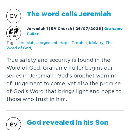
T
h
e
w
o
r
d
c
a
l
l
s
J
e
r
e
m
i
a
h
Jeremiah 1 | EV Church | 26/07/2026
|
Grahame
Fuller
Tags:
J
e
r
e
m
i
a
h
,
J
u
d
g
e
m
e
n
t
,
H
o
p
e
,
P
r
o
p
h
e
t
,
I
d
o
l
a
t
r
y
,
T
h
e
W
o
r
d
o
f
G
o
d
,
T
r
u
e
s
a
f
e
t
y
a
n
d
s
e
c
u
r
i
t
y
i
s
f
o
u
n
d
i
n
t
h
e
W
o
r
d
o
f
G
o
d
.
G
r
a
h
a
m
e
F
u
l
l
e
r
b
e
g
i
n
s
o
u
r
s
e
r
i
e
s
i
n
J
e
r
e
m
i
a
h
-
G
o
d
'
s
p
r
o
p
h
e
t
w
a
r
n
i
n
g
o
f
j
u
d
g
e
m
e
n
t
t
o
c
o
m
e
,
y
e
t
a
l
s
o
t
h
e
p
r
o
m
i
s
e
o
f
G
o
d
'
s
W
o
r
d
t
h
a
t
b
r
i
n
g
s
l
i
g
h
t
a
n
d
h
o
p
e
t
o
t
h
o
s
e
w
h
o
t
r
u
s
t
i
n
h
i
m
.
G
o
d
r
e
v
e
a
l
e
d
i
n
h
i
s
S
o
n