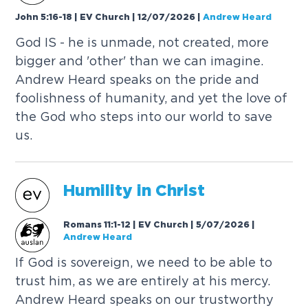
John 5:16-18 | EV Church | 12/07/2026
|
Andrew Heard
G
o
d
I
S
-
h
e
i
s
u
n
m
a
d
e
,
n
o
t
c
r
e
a
t
e
d
,
m
o
r
e
b
i
g
g
e
r
a
n
d
'
o
t
h
e
r
'
t
h
a
n
w
e
c
a
n
i
m
a
g
i
n
e
.
A
n
d
r
e
w
H
e
a
r
d
s
p
e
a
k
s
o
n
t
h
e
p
r
i
d
e
a
n
d
f
o
o
l
i
s
h
n
e
s
s
o
f
h
u
m
a
n
i
t
y
,
a
n
d
y
e
t
t
h
e
l
o
v
e
o
f
t
h
e
G
o
d
w
h
o
s
t
e
p
s
i
n
t
o
o
u
r
w
o
r
l
d
t
o
s
a
v
e
u
s
.
H
u
m
i
l
i
t
y
i
n
C
h
r
i
s
t
Romans 11:1-12 | EV Church | 5/07/2026
|
Andrew Heard
I
f
G
o
d
i
s
s
o
v
e
r
e
i
g
n
,
w
e
n
e
e
d
t
o
b
e
a
b
l
e
t
o
t
r
u
s
t
h
i
m
,
a
s
w
e
a
r
e
e
n
t
i
r
e
l
y
a
t
h
i
s
m
e
r
c
y
.
A
n
d
r
e
w
H
e
a
r
d
s
p
e
a
k
s
o
n
o
u
r
t
r
u
s
t
w
o
r
t
h
y