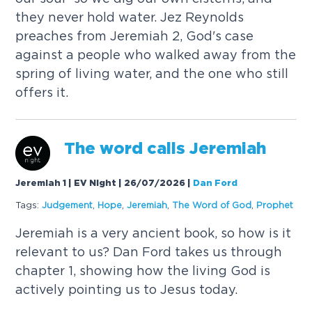
t
h
e
y
n
e
v
e
r
h
o
l
d
w
a
t
e
r
.
J
e
z
R
e
y
n
o
l
d
s
p
r
e
a
c
h
e
s
f
r
o
m
J
e
r
e
m
i
a
h
2
,
G
o
d
'
s
c
a
s
e
a
g
a
i
n
s
t
a
p
e
o
p
l
e
w
h
o
w
a
l
k
e
d
a
w
a
y
f
r
o
m
t
h
e
s
p
r
i
n
g
o
f
l
i
v
i
n
g
w
a
t
e
r
,
a
n
d
t
h
e
o
n
e
w
h
o
s
t
i
l
l
o
f
f
e
r
s
i
t
.
T
h
e
w
o
r
d
c
a
l
l
s
J
e
r
e
m
i
a
h
Jeremiah 1 | EV Night | 26/07/2026
|
Dan Ford
Tags:
J
u
d
g
e
m
e
n
t
,
H
o
p
e
,
J
e
r
e
m
i
a
h
,
T
h
e
W
o
r
d
o
f
G
o
d
,
P
r
o
p
h
e
t
J
e
r
e
m
i
a
h
i
s
a
v
e
r
y
a
n
c
i
e
n
t
b
o
o
k
,
s
o
h
o
w
i
s
i
t
r
e
l
e
v
a
n
t
t
o
u
s
?
D
a
n
F
o
r
d
t
a
k
e
s
u
s
t
h
r
o
u
g
h
c
h
a
p
t
e
r
1
,
s
h
o
w
i
n
g
h
o
w
t
h
e
l
i
v
i
n
g
G
o
d
i
s
a
c
t
i
v
e
l
y
p
o
i
n
t
i
n
g
u
s
t
o
J
e
s
u
s
t
o
d
a
y
.