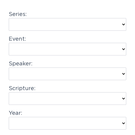
g
Series:
a
t
i
Event:
o
n
Speaker:
Scripture:
Year: