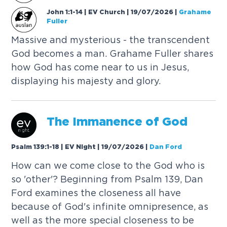
John 1:1-14 | EV Church | 19/07/2026
|
Grahame
Fuller
M
a
s
s
i
v
e
a
n
d
m
y
s
t
e
r
i
o
u
s
-
t
h
e
t
r
a
n
s
c
e
n
d
e
n
t
G
o
d
b
e
c
o
m
e
s
a
m
a
n
.
G
r
a
h
a
m
e
F
u
l
l
e
r
s
h
a
r
e
s
h
o
w
G
o
d
h
a
s
c
o
m
e
n
e
a
r
t
o
u
s
i
n
J
e
s
u
s
,
d
i
s
p
l
a
y
i
n
g
h
i
s
m
a
j
e
s
t
y
a
n
d
g
l
o
r
y
.
T
h
e
I
m
m
a
n
e
n
c
e
o
f
G
o
d
Psalm 139:1-18 | EV Night | 19/07/2026
|
Dan Ford
H
o
w
c
a
n
w
e
c
o
m
e
c
l
o
s
e
t
o
t
h
e
G
o
d
w
h
o
i
s
s
o
'
o
t
h
e
r
'
?
B
e
g
i
n
n
i
n
g
f
r
o
m
P
s
a
l
m
1
3
9
,
D
a
n
F
o
r
d
e
x
a
m
i
n
e
s
t
h
e
c
l
o
s
e
n
e
s
s
a
l
l
h
a
v
e
b
e
c
a
u
s
e
o
f
G
o
d
'
s
i
n
f
i
n
i
t
e
o
m
n
i
p
r
e
s
e
n
c
e
,
a
s
w
e
l
l
a
s
t
h
e
m
o
r
e
s
p
e
c
i
a
l
c
l
o
s
e
n
e
s
s
t
o
b
e