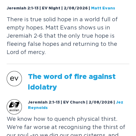
Jeremiah 2:1-13 | EV Night | 2/08/2026
|
Matt Evans
T
h
e
r
e
i
s
t
r
u
e
s
o
l
i
d
h
o
p
e
i
n
a
w
o
r
l
d
f
u
l
l
o
f
e
m
p
t
y
h
o
p
e
s
.
M
a
t
t
E
v
a
n
s
s
h
o
w
s
u
s
i
n
J
e
r
e
m
i
a
h
2
-
6
t
h
a
t
t
h
e
o
n
l
y
t
r
u
e
h
o
p
e
i
s
f
l
e
e
i
n
g
f
a
l
s
e
h
o
p
e
s
a
n
d
r
e
t
u
r
n
i
n
g
t
o
t
h
e
L
o
r
d
o
f
m
e
r
c
y
.
T
h
e
w
o
r
d
o
f
f
r
e
a
g
a
i
n
s
t
i
d
o
l
a
t
r
y
Jeremiah 2:1-13 | EV Church | 2/08/2026
|
Jez
Reynolds
W
e
k
n
o
w
h
o
w
t
o
q
u
e
n
c
h
p
h
y
s
i
c
a
l
t
h
i
r
s
t
.
W
e
'
r
e
f
a
r
w
o
r
s
e
a
t
r
e
c
o
g
n
i
s
i
n
g
t
h
e
t
h
i
r
s
t
o
f
o
u
r
s
o
u
l
-
s
o
w
e
d
i
g
o
u
r
o
w
n
c
i
s
t
e
r
n
s
,
a
n
d