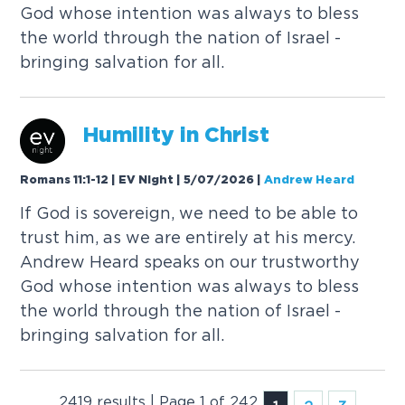
G
o
d
w
h
o
s
e
i
n
t
e
n
t
i
o
n
w
a
s
a
l
w
a
y
s
t
o
b
l
e
s
s
t
h
e
w
o
r
l
d
t
h
r
o
u
g
h
t
h
e
n
a
t
i
o
n
o
f
I
s
r
a
e
l
-
b
r
i
n
g
i
n
g
s
a
l
v
a
t
i
o
n
f
o
r
a
l
l
.
H
u
m
i
l
i
t
y
i
n
C
h
r
i
s
t
Romans 11:1-12 | EV Night | 5/07/2026
|
Andrew Heard
I
f
G
o
d
i
s
s
o
v
e
r
e
i
g
n
,
w
e
n
e
e
d
t
o
b
e
a
b
l
e
t
o
t
r
u
s
t
h
i
m
,
a
s
w
e
a
r
e
e
n
t
i
r
e
l
y
a
t
h
i
s
m
e
r
c
y
.
A
n
d
r
e
w
H
e
a
r
d
s
p
e
a
k
s
o
n
o
u
r
t
r
u
s
t
w
o
r
t
h
y
G
o
d
w
h
o
s
e
i
n
t
e
n
t
i
o
n
w
a
s
a
l
w
a
y
s
t
o
b
l
e
s
s
t
h
e
w
o
r
l
d
t
h
r
o
u
g
h
t
h
e
n
a
t
i
o
n
o
f
I
s
r
a
e
l
-
b
r
i
n
g
i
n
g
s
a
l
v
a
t
i
o
n
f
o
r
a
l
l
.
2419 results | Page 1 of 242