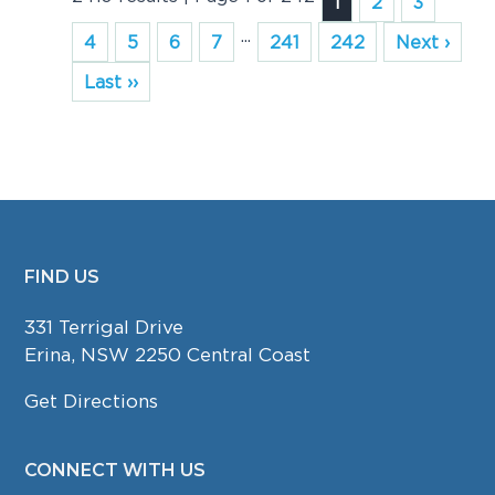
1
2
3
...
4
5
6
7
241
242
Next ›
Last ››
FIND US
FOOTER
331 Terrigal Drive
Erina, NSW 2250 Central Coast
Get Directions
CONNECT WITH US